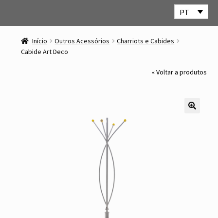
PT
Ir
Saltar
para
para
Início
Outros Acessórios
Charriots e Cabides
a
o
Cabide Art Deco
navegação
conteúdo
« Voltar a produtos