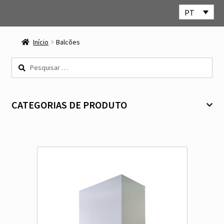
PT
Ir
Saltar
para
para
Início
Balcões
a
o
navegação
conteúdo
Pesquisar
por:
CATEGORIAS DE PRODUTO