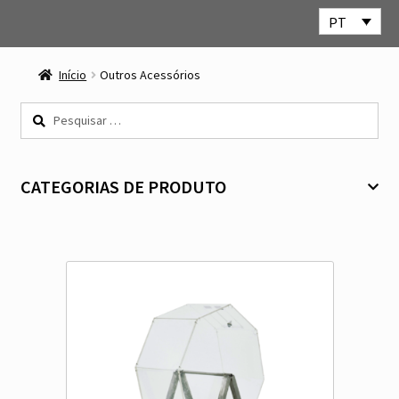
PT
Ir
Saltar
para
para
Início
Outros Acessórios
a
o
navegação
conteúdo
Pesquisar
por:
CATEGORIAS DE PRODUTO