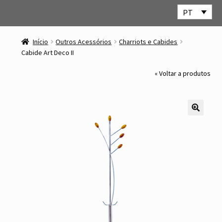
PT
Ir
Saltar
para
para
Início
Outros Acessórios
Charriots e Cabides
a
o
Cabide Art Deco II
navegação
conteúdo
« Voltar a produtos