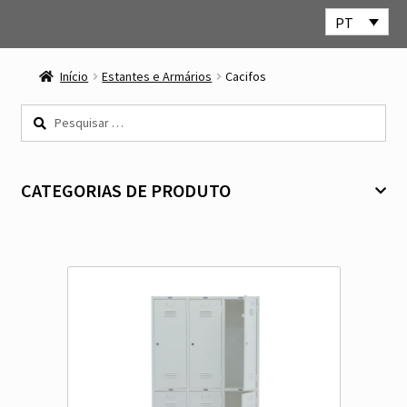
PT
Ir
Saltar
para
para
Início
Estantes e Armários
Cacifos
a
o
navegação
conteúdo
Pesquisar
por:
CATEGORIAS DE PRODUTO