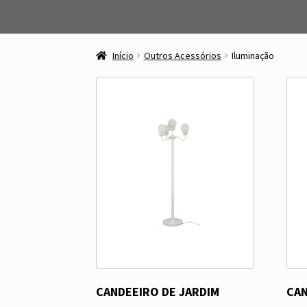
Ir
Saltar
para
para
Início
Outros Acessórios
Iluminação
a
o
navegação
conteúdo
CANDEEIRO DE JARDIM
CA