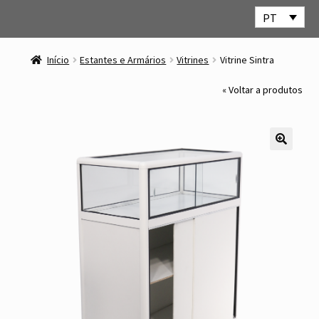
PT
Ir
Saltar
para
para
Início
Estantes e Armários
Vitrines
Vitrine Sintra
a
o
navegação
conteúdo
« Voltar a produtos