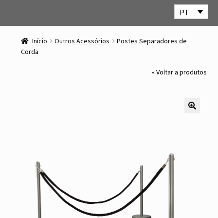
PT
Ir
Saltar
para
para
Início
Outros Acessórios
Postes Separadores de
a
o
Corda
navegação
conteúdo
« Voltar a produtos