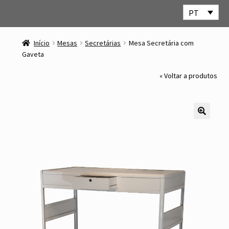
PT
Ir
Saltar
para
para
Início
Mesas
Secretárias
Mesa Secretária com
a
o
Gaveta
navegação
conteúdo
« Voltar a produtos