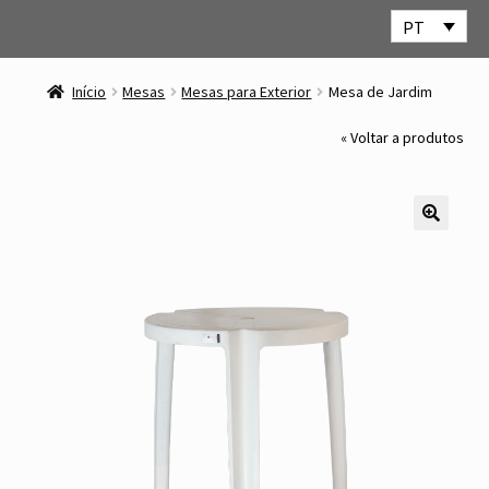
PT
Ir
Saltar
para
para
Início
Mesas
Mesas para Exterior
Mesa de Jardim
a
o
navegação
conteúdo
« Voltar a produtos