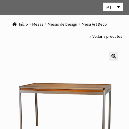
PT
Ir
Saltar
para
para
Início
Mesas
Mesas de Design
Mesa Art Deco
a
o
navegação
conteúdo
« Voltar a produtos