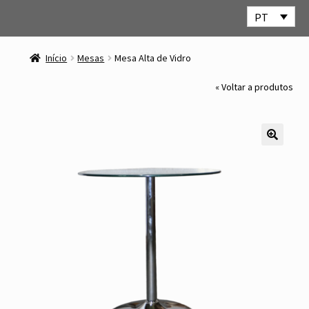
PT
Ir
Saltar
para
para
Início
Mesas
Mesa Alta de Vidro
a
o
navegação
conteúdo
« Voltar a produtos