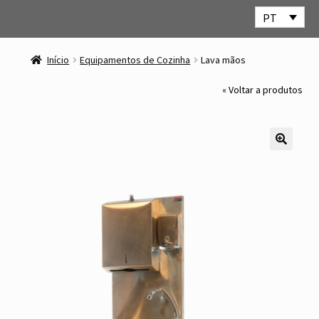
PT
Ir
Saltar
para
para
Início
Equipamentos de Cozinha
Lava mãos
a
o
navegação
conteúdo
« Voltar a produtos