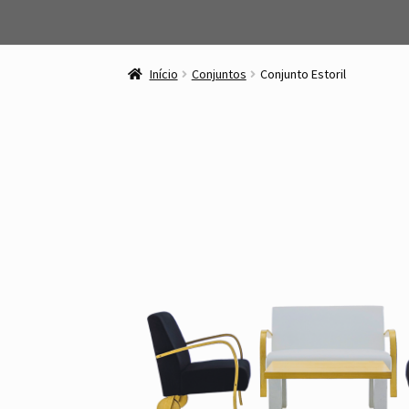
Ir
Saltar
para
para
Início
Conjuntos
Conjunto Estoril
a
o
navegação
conteúdo