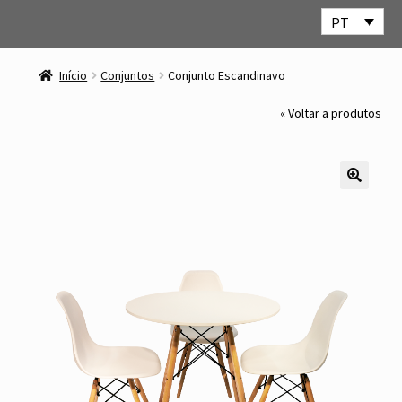
PT
Ir
Saltar
para
para
Início
Conjuntos
Conjunto Escandinavo
a
o
navegação
conteúdo
« Voltar a produtos