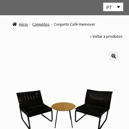
PT
Ir
Saltar
para
para
Início
Conjuntos
Conjunto Café Hannover
a
o
navegação
conteúdo
« Voltar a produtos