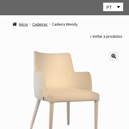
PT
Ir
Saltar
para
para
Início
Cadeiras
Cadeira Wendy
a
o
navegação
conteúdo
« Voltar a produtos