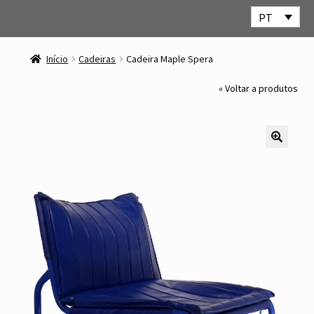
PT
Ir
Saltar
para
para
Início
Cadeiras
Cadeira Maple Spera
a
o
navegação
conteúdo
« Voltar a produtos