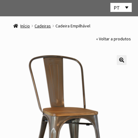
PT
Ir
Saltar
para
para
Início
Cadeiras
Cadeira Empilhável
a
o
navegação
conteúdo
« Voltar a produtos