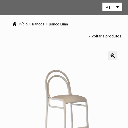
PT
Ir
Saltar
para
para
Início
Bancos
Banco Luna
a
o
navegação
conteúdo
« Voltar a produtos