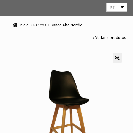
PT
Ir
Saltar
para
para
Início
Bancos
Banco Alto Nordic
a
o
navegação
conteúdo
« Voltar a produtos